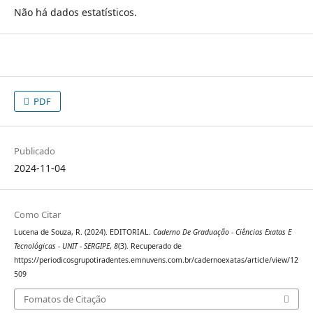
Não há dados estatísticos.
PDF
Publicado
2024-11-04
Como Citar
Lucena de Souza, R. (2024). EDITORIAL.
Caderno De Graduação - Ciências Exatas E
Tecnológicas - UNIT - SERGIPE
,
8
(3). Recuperado de
https://periodicosgrupotiradentes.emnuvens.com.br/cadernoexatas/article/view/12
509
Fomatos de Citação