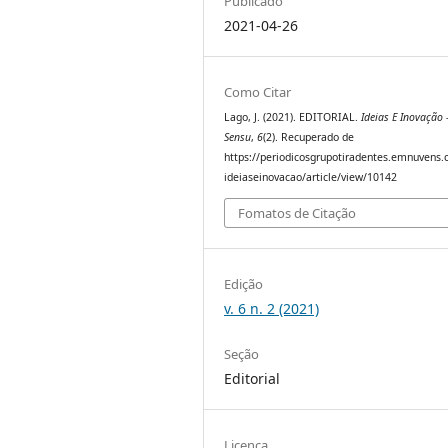
Publicado
2021-04-26
Como Citar
Lago, J. (2021). EDITORIAL.
Ideias E Inovação 
Sensu
,
6
(2). Recuperado de
https://periodicosgrupotiradentes.emnuvens.
ideiaseinovacao/article/view/10142
Fomatos de Citação
Edição
v. 6 n. 2 (2021)
Seção
Editorial
Licença