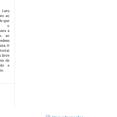
 Latu
ato ao
de que
nte o
para a
m, ao
 cedem
ista.
O
tor(a)
 livre
lém de
uído e
te.