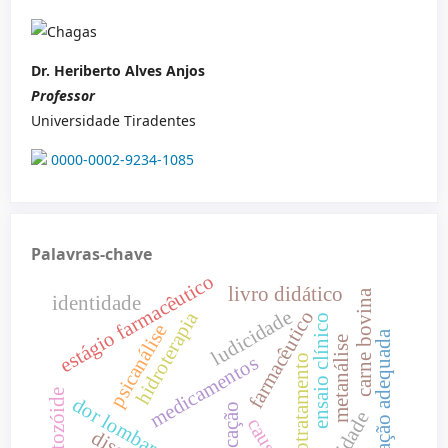
Dr. Heriberto Alves Anjos‬
Professor
Universidade Tiradentes
0000-0002-9234-1085
Palavras-chave
estágio farmacêutico
livro didático
carne bovina
identidade
ludicidade
farmacêutico
hidroterapia
ensaio clínico
psicanálise
alimentação adequada
metanálise
medicamentos
autotratamento
dor lombar crônica
educação
causas