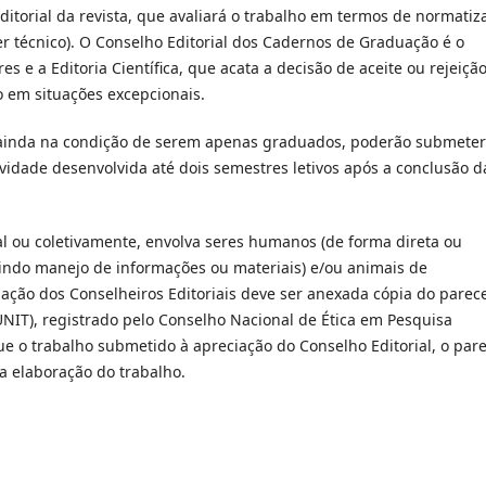
itorial da revista, que avaliará o trabalho em termos de normatiz
 técnico). O Conselho Editorial dos Cadernos de Graduação é o
s e a Editoria Científica, que acata a decisão de aceite ou rejeiçã
o em situações excepcionais.
 ainda na condição de serem apenas graduados, poderão submeter
vidade desenvolvida até dois semestres letivos após a conclusão d
al ou coletivamente, envolva seres humanos (de forma direta ou
luindo manejo de informações ou materiais) e/ou animais de
ação dos Conselheiros Editoriais deve ser anexada cópia do parec
UNIT), registrado pelo Conselho Nacional de Ética em Pesquisa
e o trabalho submetido à apreciação do Conselho Editorial, o par
da elaboração do trabalho.