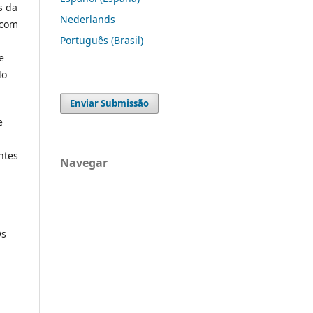
s da
Nederlands
 com
Português (Brasil)
e
lo
Enviar Submissão
e
ntes
Navegar
Os