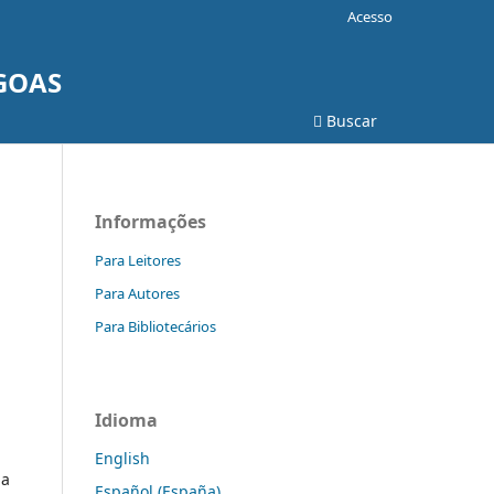
Acesso
AGOAS
Buscar
Informações
Para Leitores
Para Autores
Para Bibliotecários
Idioma
English
 a
Español (España)