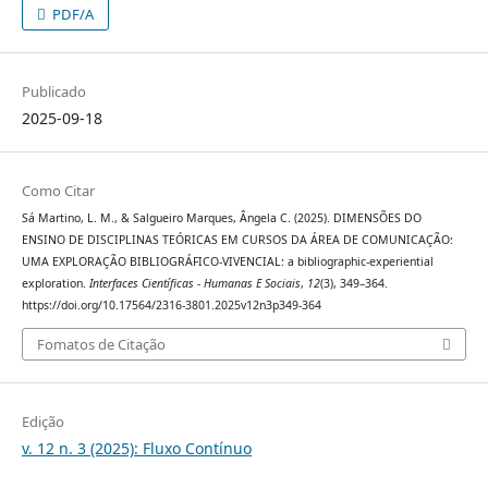
PDF/A
Publicado
2025-09-18
Como Citar
Sá Martino, L. M., & Salgueiro Marques, Ângela C. (2025). DIMENSÕES DO
ENSINO DE DISCIPLINAS TEÓRICAS EM CURSOS DA ÁREA DE COMUNICAÇÃO:
UMA EXPLORAÇÃO BIBLIOGRÁFICO-VIVENCIAL: a bibliographic-experiential
exploration.
Interfaces Científicas - Humanas E Sociais
,
12
(3), 349–364.
https://doi.org/10.17564/2316-3801.2025v12n3p349-364
Fomatos de Citação
Edição
v. 12 n. 3 (2025): Fluxo Contínuo