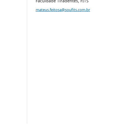
Faculdade Tiradentes, FITS
mateus.feitosa@soufits.com.br